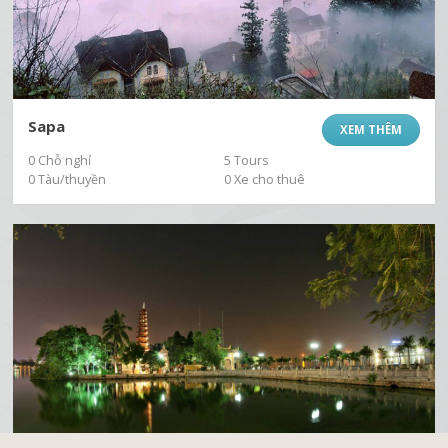
Sapa
XEM THÊM
0 Chỗ nghỉ
5 Tours
0 Tàu/thuyền
0 Xe cho thuê