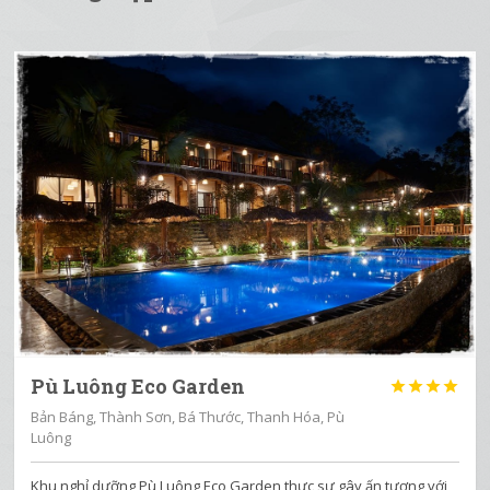
Pù Luông Eco Garden




Bản Báng, Thành Sơn, Bá Thước, Thanh Hóa, Pù
Luông
Khu nghỉ dưỡng Pù Luông Eco Garden thực sự gây ấn tượng với