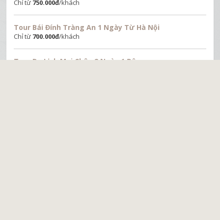
Chỉ từ
750.000
đ
/khách
Tour Bái Đính Tràng An 1 Ngày Từ Hà Nội
Chỉ từ
700.000
đ
/khách
Tour Du Lịch Mai Châu 2 Ngày 1 Đêm
Chỉ từ
1.150.000
đ
/khách
Tour Hà Nội - Bái Đính - Hoa Lư 1 Ngày
Chỉ từ
450.000
đ
/khách
Tour Hà Nội - Bái Đính - Tràng An Cổ 1 Ngày
Chỉ từ
750.000
đ
/khách
Tour Hà Nội - Bản Lác Mai Châu 1 Ngày
Chỉ từ
650.000
đ
/khách
Tour Hà Nội - Hoa Lư - Tam Cốc 1 Ngày
Chỉ từ
650.000
đ
/khách