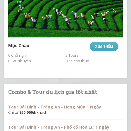
Mộc Châu
XEM THÊM
0 Chỗ nghỉ
2 Tours
0 Tàu/thuyền
0 Xe cho thuê
Combo & Tour du lịch giá tốt nhất
Tour Bái Đính - Tràng An - Hang Múa 1 Ngày
Chỉ từ
850.000
đ
/khách
Tour Bái Đính - Tràng An - Phố cổ Hoa Lư 1 ngày