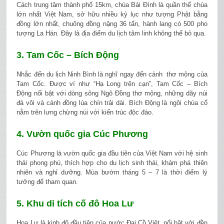
Cách trung tâm thành phố 15km, chùa Bái Đính là quần thể chùa
lớn nhất Việt Nam, sở hữu nhiều kỷ lục như tượng Phật bằng
đồng lớn nhất, chuông đồng nặng 36 tấn, hành lang có 500 pho
tượng La Hán. Đây là địa điểm du lịch tâm linh không thể bỏ qua.
3. Tam Cốc – Bích Động
Nhắc đến du lịch Ninh Bình là nghĩ ngay đến cảnh thơ mộng của
Tam Cốc. Được ví như “Hạ Long trên cạn”, Tam Cốc – Bích
Động nổi bật với dòng sông Ngô Đồng thơ mộng, những dãy núi
đá vôi và cánh đồng lúa chín trải dài. Bích Động là ngôi chùa cổ
nằm trên lưng chừng núi với kiến trúc độc đáo.
4. Vườn quốc gia Cúc Phương
Cúc Phương là vườn quốc gia đầu tiên của Việt Nam với hệ sinh
thái phong phú, thích hợp cho du lịch sinh thái, khám phá thiên
nhiên và nghỉ dưỡng. Mùa bướm tháng 5 – 7 là thời điểm lý
tưởng để tham quan.
5. Khu di tích cố đô Hoa Lư
Hoa Lư là kinh đô đầu tiên của nước Đại Cồ Việt, nổi bật với đền