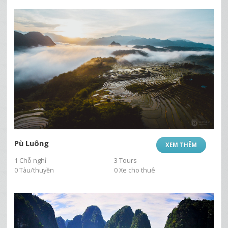
Pù Luông
XEM THÊM
1 Chỗ nghỉ
3 Tours
0 Tàu/thuyền
0 Xe cho thuê