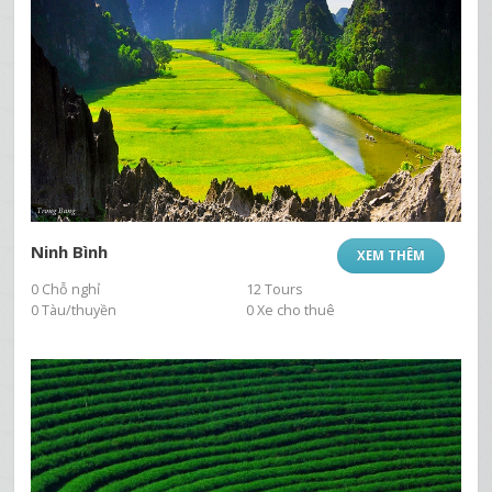
Ninh Bình
XEM THÊM
0 Chỗ nghỉ
12 Tours
0 Tàu/thuyền
0 Xe cho thuê