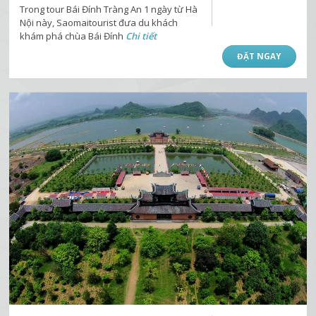
Trong tour Bái Đính Tràng An 1 ngày từ Hà
Nội này, Saomaitourist đưa du khách
khám phá chùa Bái Đính
Chi tiết
ĐẶT NGAY