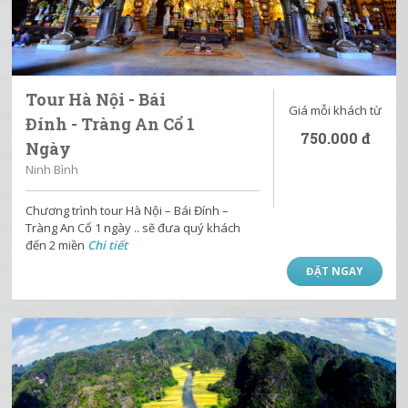
Tour Hà Nội - Bái
Giá mỗi khách từ
Đính - Tràng An Cổ 1
750.000
đ
Ngày
Ninh Bình
Chương trình tour Hà Nội – Bái Đính –
Tràng An Cổ 1 ngày .. sẽ đưa quý khách
đến 2 miền
Chi tiết
ĐẶT NGAY