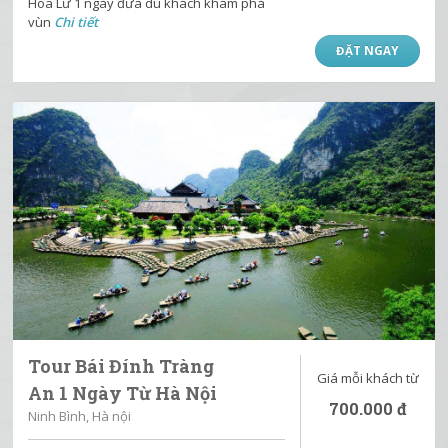
Hoa Lư 1 ngày đưa du khách khám phá
vùn
Chi tiết
ĐẶT NGAY
Tour Bái Đính Tràng
Giá mỗi khách từ
An 1 Ngày Từ Hà Nội
700.000
đ
Ninh Bình, Hà nội