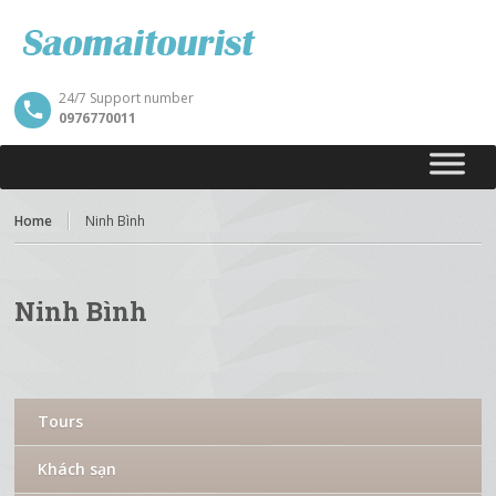
24/7 Support number
0976770011
Home
Ninh Bình
Ninh Bình
Tours
Khách sạn