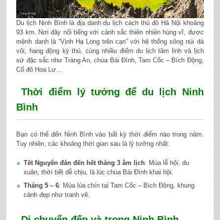
Du lịch Ninh Bình là địa danh du lịch cách thủ đô Hà Nội khoảng
93 km. Nơi đây nổi tiếng với cảnh sắc thiên nhiên hùng vĩ, được
mệnh danh là “Vịnh Hạ Long trên cạn” với hệ thống sông núi đá
vôi, hang động kỳ thú, cùng nhiều điểm du lịch tâm linh và lịch
sử đặc sắc như Tràng An, chùa Bái Đính, Tam Cốc – Bích Động,
Cố đô Hoa Lư…
Thời điểm lý tưởng để du lịch Ninh
Bình
Bạn có thể đến Ninh Bình vào bất kỳ thời điểm nào trong năm.
Tuy nhiên, các khoảng thời gian sau là lý tưởng nhất:
Tết Nguyên đán đến hết tháng 3 âm lịch
: Mùa lễ hội, du
xuân, thời tiết dễ chịu, là lúc chùa Bái Đính khai hội.
Tháng 5 – 6
: Mùa lúa chín tại Tam Cốc – Bích Động, khung
cảnh đẹp như tranh vẽ.
Di chuyển đến và trong Ninh Bình