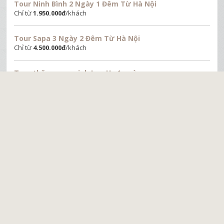
Tour Ninh Bình 2 Ngày 1 Đêm Từ Hà Nội
Chỉ từ
1.950.000
đ
/khách
Tour Sapa 3 Ngày 2 Đêm Từ Hà Nội
Chỉ từ
4.500.000
đ
/khách
Tour thăm quan vịnh Lan Hạ 1 ngày
Chỉ từ
650.000
đ
/khách
Công ty du lịch Saomaitourist
VP: 53 Lý Nam Đế , Hoàn Kiếm, Hà Nội
Hotline:
0976770011