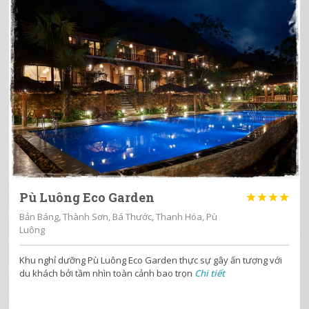
Pù Luông Eco Garden




Bản Báng, Thành Sơn, Bá Thước, Thanh Hóa, Pù
Luông
Khu nghỉ dưỡng Pù Luông Eco Garden thực sự gây ấn tượng với
du khách bởi tầm nhìn toàn cảnh bao trọn
Chi tiết