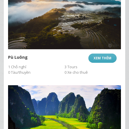
Pù Luông
XEM THÊM
1 Chỗ nghỉ
3 Tours
0 Tàu/thuyền
0 Xe cho thuê