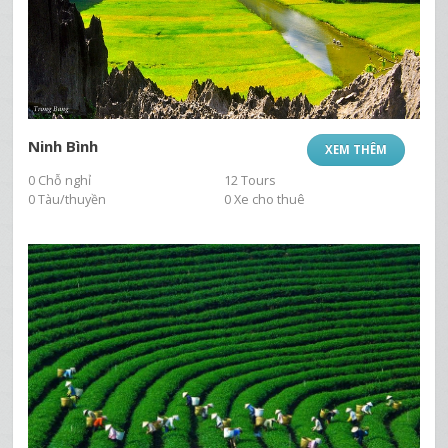
Ninh Bình
XEM THÊM
0 Chỗ nghỉ
12 Tours
0 Tàu/thuyền
0 Xe cho thuê