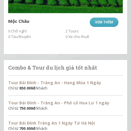
Mộc Châu
XEM THÊM
0 Chỗ nghỉ
2 Tours
0 Tàu/thuyền
0 Xe cho thuê
Combo & Tour du lịch giá tốt nhất
Tour Bái Đính - Tràng An - Hang Múa 1 Ngày
Chỉ từ
850.000
đ
/khách
Tour Bái Đính - Tràng An - Phố cổ Hoa Lư 1 ngày
Chỉ từ
750.000
đ
/khách
Tour Bái Đính Tràng An 1 Ngày Từ Hà Nội
Chỉ từ
700.000
đ
/khách