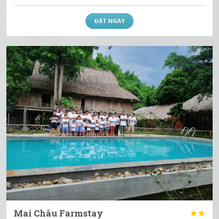
ĐẶT NGAY
Mai Châu Farmstay

