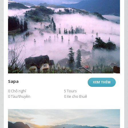
Sapa
XEM THÊM
0 Chỗ nghỉ
5 Tours
0 Tàu/thuyền
0 Xe cho thuê