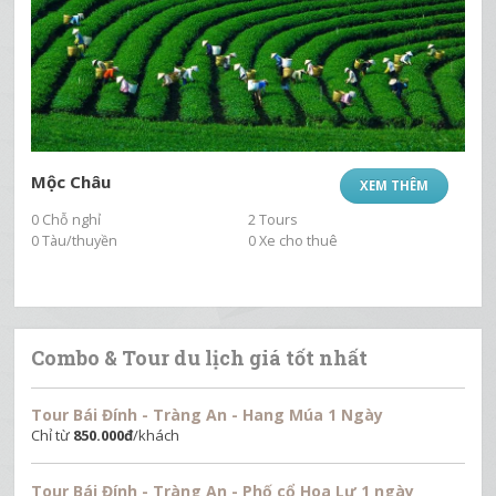
Mộc Châu
XEM THÊM
0 Chỗ nghỉ
2 Tours
0 Tàu/thuyền
0 Xe cho thuê
Combo & Tour du lịch giá tốt nhất
Tour Bái Đính - Tràng An - Hang Múa 1 Ngày
Chỉ từ
850.000
đ
/khách
Tour Bái Đính - Tràng An - Phố cổ Hoa Lư 1 ngày