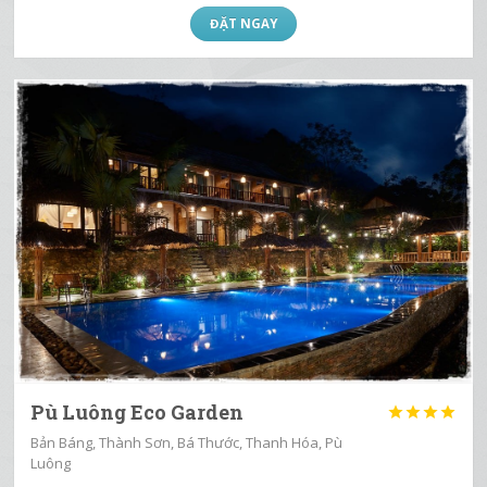
ĐẶT NGAY
Pù Luông Eco Garden




Bản Báng, Thành Sơn, Bá Thước, Thanh Hóa, Pù
Luông