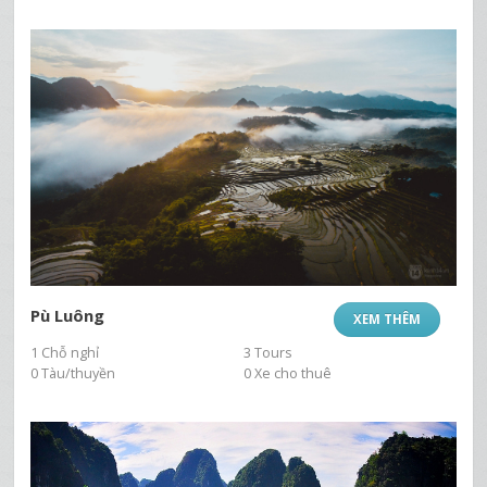
Pù Luông
XEM THÊM
1 Chỗ nghỉ
3 Tours
0 Tàu/thuyền
0 Xe cho thuê