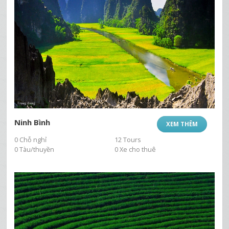
Ninh Bình
XEM THÊM
0 Chỗ nghỉ
12 Tours
0 Tàu/thuyền
0 Xe cho thuê