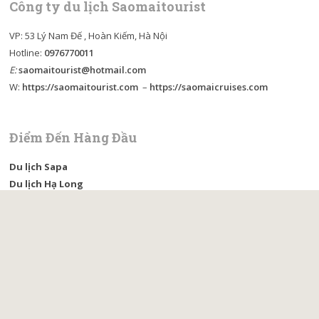
Công ty du lịch Saomaitourist
VP: 53 Lý Nam Đế , Hoàn Kiếm, Hà Nội
Hotline:
0976770011
E:
saomaitourist@hotmail.com
W:
https://saomaitourist.com
–
https://saomaicruises.com
Điểm Đến Hàng Đầu
Du lịch Sapa
Du lịch Hạ Long
Du lịch Ninh Bình
Du lịch Cát Bà
Du lịch Mai Châu
Du lịch Mộc Châu
Du lịch Hà Giang
Du lịch Pù Luông
Du lịch Hà Nội