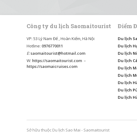
Công ty du lịch Saomaitourist
Điểm Đ
VP: 53 Lý Nam Đế , Hoàn Kiếm, Hà Nội
Du lịch S
Hotline:
0976770011
Du lịch H
E:
saomaitourist@hotmail.com
Du lịch N
W:
https://saomaitourist.com
–
Du lịch C
https://saomaicruises.com
Du lịch M
Du lịch 
Du lịch H
Du lịch P
Du lịch H
Sở hữu thuộc Du lịch Sao Mai - Saomaitourist