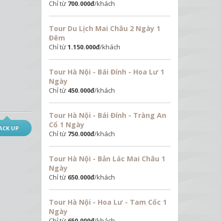
Chỉ từ
700.000
đ
/khách
Tour Du Lịch Mai Châu 2 Ngày 1
Đêm
Chỉ từ
1.150.000
đ
/khách
Tour Hà Nội - Bái Đính - Hoa Lư 1
Ngày
Chỉ từ
450.000
đ
/khách
Tour Hà Nội - Bái Đính - Tràng An
Cổ 1 Ngày
ACK UP
Chỉ từ
750.000
đ
/khách
Tour Hà Nội - Bản Lác Mai Châu 1
Ngày
Chỉ từ
650.000
đ
/khách
Tour Hà Nội - Hoa Lư - Tam Cốc 1
Ngày
Chỉ từ
650.000
đ
/khách