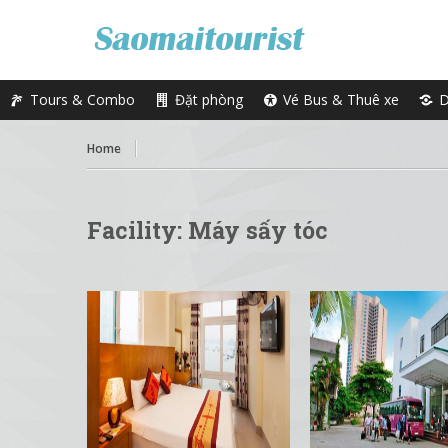
Tours & Combo
Đặt phòng
Vé Bus & Thuê xe
D
Home
Facility:
Máy sấy tóc