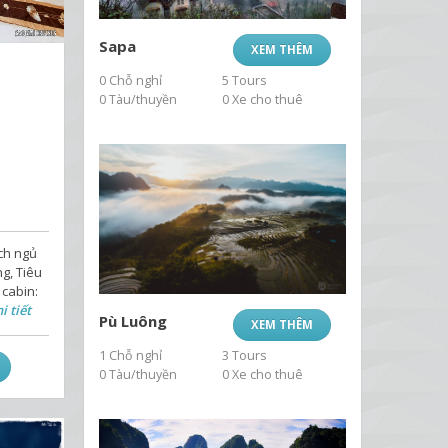
Sapa
XEM THÊM
0 Chỗ nghỉ
5 Tours
0 Tàu/thuyền
0 Xe cho thuê
ch ngủ
g, Tiêu
 cabin:
i tiết
Pù Luông
XEM THÊM
1 Chỗ nghỉ
3 Tours
0 Tàu/thuyền
0 Xe cho thuê