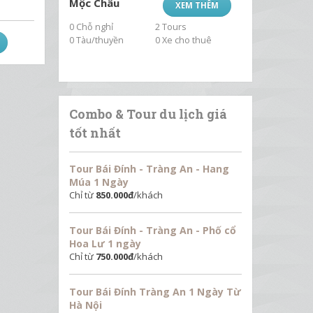
Mộc Châu
XEM THÊM
0 Chỗ nghỉ
2 Tours
0 Tàu/thuyền
0 Xe cho thuê
Combo & Tour du lịch giá
tốt nhất
Tour Bái Đính - Tràng An - Hang
Múa 1 Ngày
Chỉ từ
850.000
đ
/khách
Tour Bái Đính - Tràng An - Phố cổ
Hoa Lư 1 ngày
Chỉ từ
750.000
đ
/khách
Tour Bái Đính Tràng An 1 Ngày Từ
Hà Nội