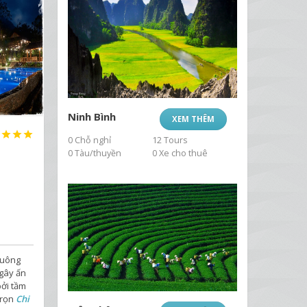
Ninh Bình
XEM THÊM




0 Chỗ nghỉ
12 Tours
0 Tàu/thuyền
0 Xe cho thuê
Luông
gây ấn
bởi tầm
trọn
Chi