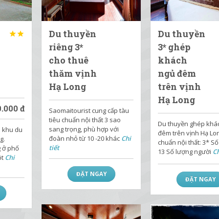
Du thuyền
Du thuyền


riêng 3*
3* ghép
cho thuê
khách
thăm vịnh
ngủ đêm
Hạ Long
trên vịnh
Hạ Long
0.000
đ
Saomaitourist cung cấp tàu
tiêu chuẩn nội thất 3 sao
Du thuyền ghép khá
sang trọng, phù hợp với
a khu du
đêm trên vịnh Hạ Lon
đoàn nhỏ từ 10 -20 khác
Chi
g.
chuẩn nội thất: 3* Số
tiết
g ở phố
13 Số lượng người
Ch
ột
Chi
ĐẶT NGAY
ĐẶT NGAY