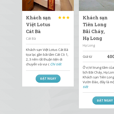
Khách sạn
Khách sạn



Việt Lotus
Tiên Long
Cát Bà
Bãi Cháy,
Hạ Long
Cát Bà
Hạ Long
Khách sạn Việt Lotus Cát Bà
tọa lạc gần bãi tắm Cát Cò 1,
40
Giá từ
2, 3 nên rất thuận tiện di
chuyển và vui c
Chi tiết
Ở vị trí trung tâm củ
lịch Bãi Cháy, Hạ Lon
Khách sạn Tiên Lon
ĐẶT NGAY
Vườn Đào, đây là m
tiết
ĐẶT NGAY