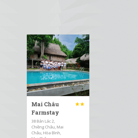
Mai Châu


Farmstay
38 Bản Lác 2,
Chiềng Châu, Mai
Châu, Hòa Bình,