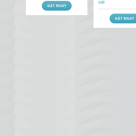
tiết
ĐẶT NGAY
ĐẶT NGAY