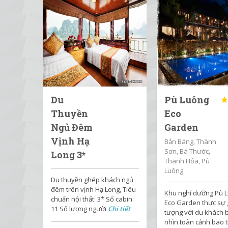
Du
Pù Luông
Thuyền
Eco
Ngủ Đêm
Garden
Vịnh Hạ
Bản Báng, Thành
Sơn, Bá Thước,
Long 3*
Thanh Hóa, Pù
Luông
Du thuyền ghép khách ngủ
đêm trên vịnh Hạ Long, Tiêu
Khu nghỉ dưỡng Pù 
chuẩn nội thất: 3* Số cabin:
Eco Garden thực sự 
11 Số lượng người
Chi tiết
tượng với du khách 
nhìn toàn cảnh bao 