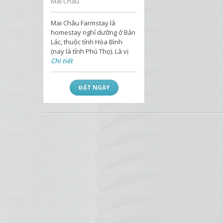
Mai Châu
Mai Châu Farmstay là
homestay nghỉ dưỡng ở Bản
Lác, thuộc tỉnh Hòa Bình
(nay là tỉnh Phú Thọ). Là vị
Chi tiết
ĐẶT NGAY