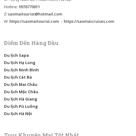
Hotline:
0976770011
E:
saomaitourist@hotmail.com
W:
https://saomaitourist.com
–
https://saomaicruises.com
Điểm Đến Hàng Đầu
Du lịch Sapa
Du lịch Hạ Long
Du lịch Ninh Bình
Du lịch Cát Bà
Du lịch Mai Châu
Du lịch Mộc Châu
Du lịch Hà Giang
Du lịch Pù Luông
Du lịch Hà Nội
Tour Khuyến Mại Tốt Nhất