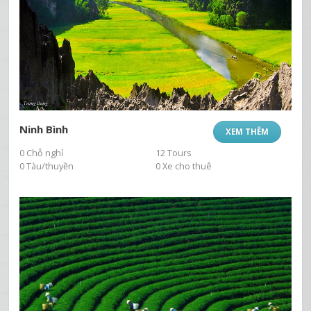
Ninh Bình
XEM THÊM
0 Chỗ nghỉ
12 Tours
0 Tàu/thuyền
0 Xe cho thuê