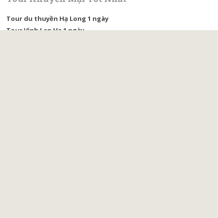
Tour du thuyền Hạ Long 1 ngày
Tour Vịnh Lan Hạ 1 ngày
Tour Ninh Bình 1 ngày
Tour Ninh Bình 2 ngày 1 đêm
Tour du lịch Sapa 2 ngày 1 đêm
Tour Hạ Long 2 ngày 1 đêm
Tour Bái Đính – Tràng An 1 ngày từ Hà Nội
Tour vịnh Hạ Long 2 ngày 1 đêm
Tour Cát Bà 2 ngày 1 đêm
Combo Tốt Nhất
Combo Mai Châu 2 ngày 1 đêm
Combo tàu 5 sao thăm vịnh Hạ Long
Du lịch Tây Bắc 2 ngày 1 đêm