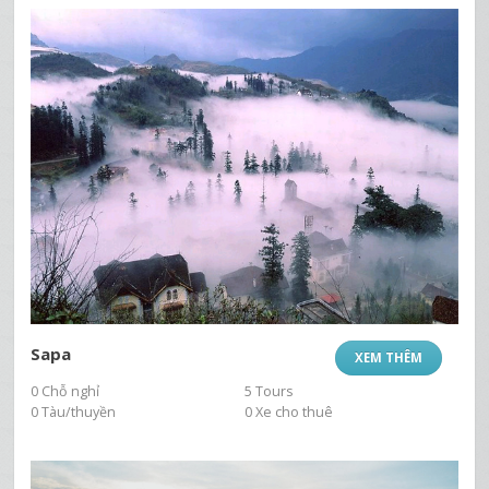
Sapa
XEM THÊM
0 Chỗ nghỉ
5 Tours
0 Tàu/thuyền
0 Xe cho thuê