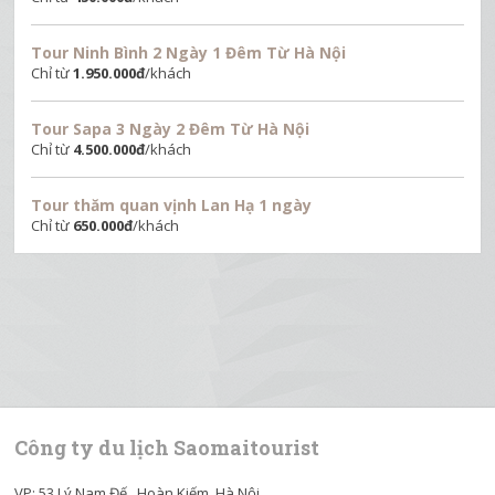
Tour Ninh Bình 2 Ngày 1 Đêm Từ Hà Nội
Chỉ từ
1.950.000
đ
/khách
Tour Sapa 3 Ngày 2 Đêm Từ Hà Nội
Chỉ từ
4.500.000
đ
/khách
Tour thăm quan vịnh Lan Hạ 1 ngày
Chỉ từ
650.000
đ
/khách
Công ty du lịch Saomaitourist
VP: 53 Lý Nam Đế , Hoàn Kiếm, Hà Nội