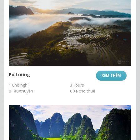
Pù Luông
XEM THÊM
1 Chỗ nghỉ
3 Tours
0 Tàu/thuyền
0 Xe cho thuê