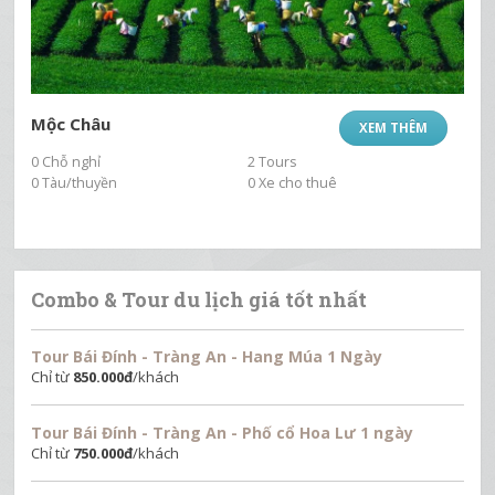
Mộc Châu
XEM THÊM
0 Chỗ nghỉ
2 Tours
0 Tàu/thuyền
0 Xe cho thuê
Combo & Tour du lịch giá tốt nhất
Tour Bái Đính - Tràng An - Hang Múa 1 Ngày
Chỉ từ
850.000
đ
/khách
Tour Bái Đính - Tràng An - Phố cổ Hoa Lư 1 ngày
Chỉ từ
750.000
đ
/khách