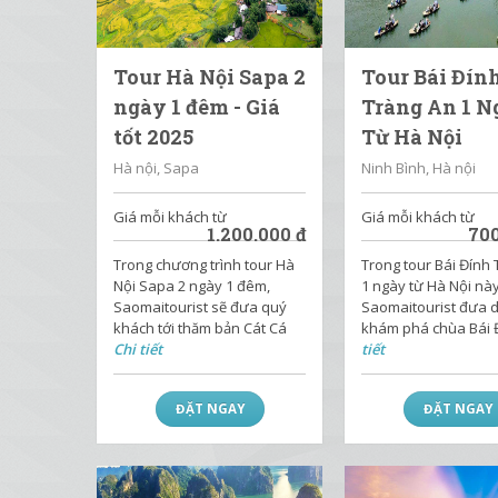
Tour Hà Nội Sapa 2
Tour Bái Đín
ngày 1 đêm - Giá
Tràng An 1 N
tốt 2025
Từ Hà Nội
Hà nội, Sapa
Ninh Bình, Hà nội
Giá mỗi khách từ
Giá mỗi khách từ
1.200.000
đ
70
Trong chương trình tour Hà
Trong tour Bái Đính
Nội Sapa 2 ngày 1 đêm,
1 ngày từ Hà Nội này
Saomaitourist sẽ đưa quý
Saomaitourist đưa 
khách tới thăm bản Cát Cá
khám phá chùa Bái 
Chi tiết
tiết
ĐẶT NGAY
ĐẶT NGAY