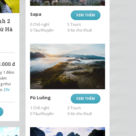
Sapa
XEM THÊM
nh 2
0 Chỗ nghỉ
5 Tours
Từ Hà
0 Tàu/thuyền
0 Xe cho thuê
0.000
đ
ày 1 đêm
khám
ng như
Ho
Chi
Pù Luông
XEM THÊM
1 Chỗ nghỉ
3 Tours
0 Tàu/thuyền
0 Xe cho thuê