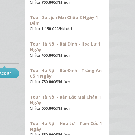
Chỉ từ
700.000
đ
/khách
Tour Du Lịch Mai Châu 2 Ngày 1
Đêm
Chỉ từ
1.150.000
đ
/khách
Tour Hà Nội - Bái Đính - Hoa Lư 1
Ngày
Chỉ từ
450.000
đ
/khách
Tour Hà Nội - Bái Đính - Tràng An
ACK UP
Cổ 1 Ngày
Chỉ từ
750.000
đ
/khách
Tour Hà Nội - Bản Lác Mai Châu 1
Ngày
Chỉ từ
650.000
đ
/khách
Tour Hà Nội - Hoa Lư - Tam Cốc 1
Ngày
Chỉ từ
650.000
đ
/khách