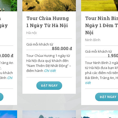
h
Tour Chùa Hương
Tour Ninh Bì
gày
1 Ngày Từ Hà Nội
Ngày 1 Đêm 
Nội
Hà nội
Ninh Bình
Giá mỗi khách từ
850.000
đ
Giá mỗi khách từ
0.000
đ
1.95
Tour Chùa Hương 1 ngày từ
Hà Nội đưa quý khách đến
 Tràng An
Tour Ninh Bình 2 ng
“Nam Thiên Đệ Nhất Động” –
,
từ Hà Nội đưa bạn 
điểm hành
Chi tiết
du khách
phá các điểm nổi tiế
Đính
Chi
Bái Đính, Tràng An, 
tiết
ĐẶT NGAY
ĐẶT NGAY