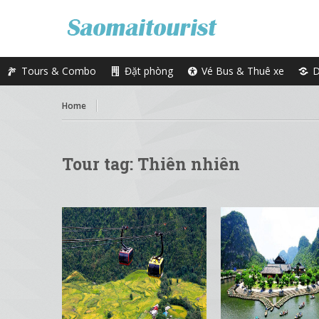
Tours & Combo
Đặt phòng
Vé Bus & Thuê xe
D
Home
Tour tag:
Thiên nhiên