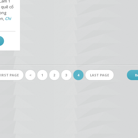
 Lâm 1
 quê cổ
 ong
ên,
Chi
FIRST PAGE
<
1
2
3
4
LAST PAGE
B