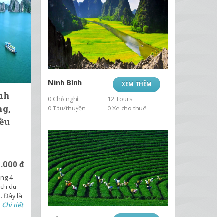
Ninh Bình
XEM THÊM
nh
0 Chỗ nghỉ
12 Tours
ng,
0 Tàu/thuyền
0 Xe cho thuê
iều
.000
đ
ong 4
ách du
. Đây là
y
Chi tiết