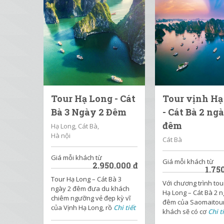
Tour Hạ Long - Cát
Tour vịnh Hạ
Bà 3 Ngày 2 Đêm
- Cát Bà 2 ngà
đêm
Hạ Long, Cát Bà,
Hà nội
Cát Bà
Giá mỗi khách từ
Giá mỗi khách từ
2.950.000
đ
1.75
Tour Hạ Long – Cát Bà 3
Với chương trình tou
ngày 2 đêm đưa du khách
Hạ Long – Cát Bà 2 n
chiêm ngưỡng vẻ đẹp kỳ vĩ
đêm của Saomaitour
của Vịnh Hạ Long, rồ
Chi tiết
khách sẽ có cơ
Chi t