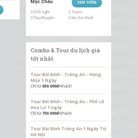
Mộc Châu
XEM THÊM
0 Chỗ nghỉ
2 Tours
0 Tàu/thuyền
0 Xe cho thuê
Combo & Tour du lịch giá
tốt nhất
Tour Bái Đính - Tràng An - Hang
Múa 1 Ngày
Chỉ từ
850.000
đ
/khách
Tour Bái Đính - Tràng An - Phố cổ
Hoa Lư 1 ngày
Chỉ từ
750.000
đ
/khách
Tour Bái Đính Tràng An 1 Ngày Từ
Hà Nội