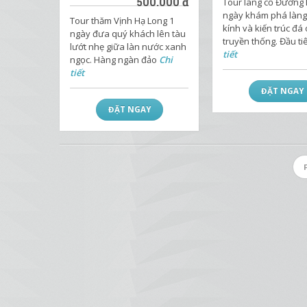
500.000
đ
Tour làng cổ Đường
ngày khám phá làng
Tour thăm Vịnh Hạ Long 1
kính và kiến trúc đá
ngày đưa quý khách lên tàu
truyền thống. Đầu ti
lướt nhẹ giữa làn nước xanh
tiết
ngọc. Hàng ngàn đảo
Chi
tiết
ĐẶT NGAY
ĐẶT NGAY