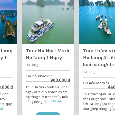
 Long
Tour Hà Nội - Vịnh
Tour thăm vị
y 1
Hạ Long 1 Ngày
Hạ Long 4 tiế
buổi sáng/ch
Hạ Long
Hạ Long
Giá mỗi khách từ
900.000
đ
Giá mỗi khách từ
0.000
đ
440
Tour Hà Nội – Vịnh Hạ Long 1
ngày đưa quý khách chiêm
r vịnh
Tour thăm vịnh Hạ L
ngưỡng bức tranh thủy mặc
gày 1
tiếng được nhiều kh
sống động, đảo
Chi tiết
ist, quý
lịch Hạ Long lựa chọn
iết
tour ghép hàng ngà