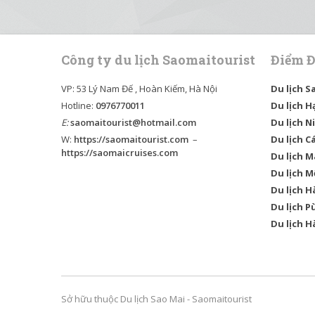
Công ty du lịch Saomaitourist
Điểm Đ
VP: 53 Lý Nam Đế , Hoàn Kiếm, Hà Nội
Du lịch S
Hotline:
0976770011
Du lịch H
E:
saomaitourist@hotmail.com
Du lịch N
W:
https://saomaitourist.com
–
Du lịch C
https://saomaicruises.com
Du lịch M
Du lịch 
Du lịch H
Du lịch P
Du lịch H
Sở hữu thuộc Du lịch Sao Mai - Saomaitourist