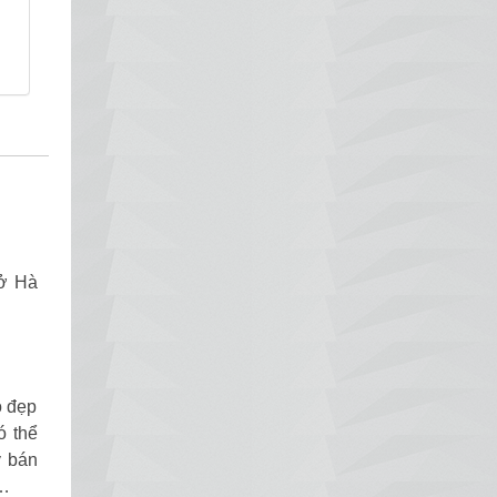
 ở Hà
o đẹp
ó thể
y bán
g…