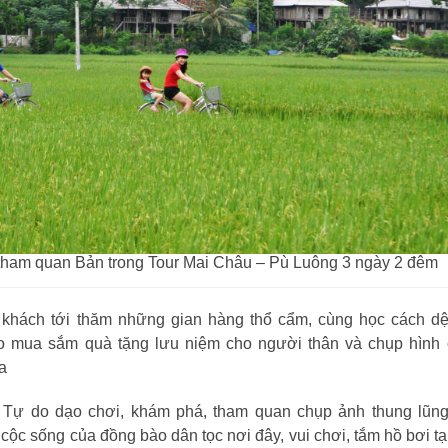
tham quan Bản trong Tour Mai Châu – Pù Luông 3 ngày 2 đêm
 khách tới thăm những gian hàng thổ cẩm, cùng học cách dệ
do mua sắm quà tặng lưu niệm cho người thân và chụp hình
a
 Tự do dạo chơi, khám phá, tham quan chụp ảnh thung lũn
cộc sống của đồng bào dân tọc nơi đây, vui chơi, tắm hồ bơi tạ