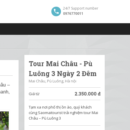
24/7 Support number
0976770011
Tour Mai Châu - Pù
Luông 3 Ngày 2 Đêm
Mai Châu, Pù Luông, Hà nội
hâu –
hanh,
2.350.000
đ
Giá từ
Tạm xa nơi phố thị ồn ào, quý khách
cùng Saomaitourist trải nghiệm tour Mai
Châu – Pù Luông 3