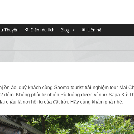
u Thuyền
Điểm du lịch
Blog
Liên hệ
hị ồn ào, quý khách cùng Saomaitourist trải nghiệm tour Mai C
2 đêm. Không phải tự nhiên Pù luông được ví như Sapa Xứ T
i châu là nơi hội tụ của đất trời. Hãy cùng khám phá nhé.