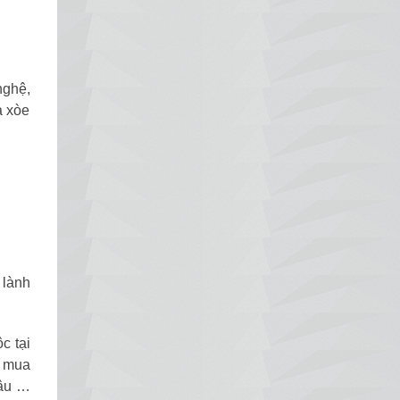
nghệ,
a xòe
 lành
c tại
ể mua
hâu …