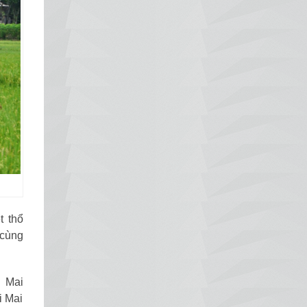
t thổ
 cùng
g Mai
i Mai