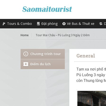
Tours & Combo
Đặt phòng
Vé Bus & Thuê xe
D
Home
Tour Mai Châu – Pù Luông 3 Ngày 2 Đêm
Chương trình tour
General
Điểm du lịch
Tạm xa nơi phố t
Pù Luông 3 ngày 
còn Thung lũng Ma