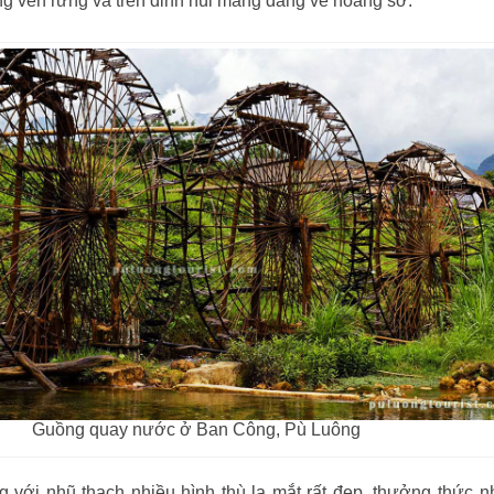
ng ven rừng và trên đỉnh núi mang dáng vẻ hoang sơ.
Guồng quay nước ở Ban Công, Pù Luông
với nhũ thạch nhiều hình thù lạ mắt rất đẹp, thưởng thức 