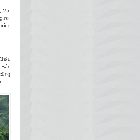
, Mai
người
thống
 Châu
à Bản
 cũng
a.