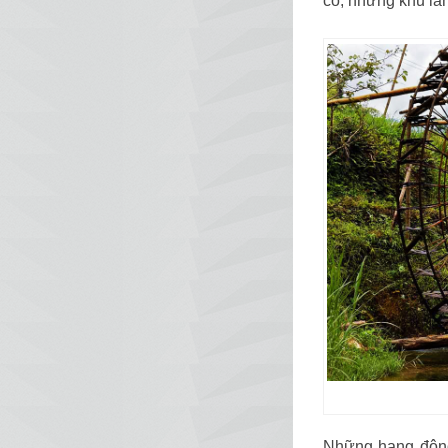
cổ, những khu là
Những hang động 