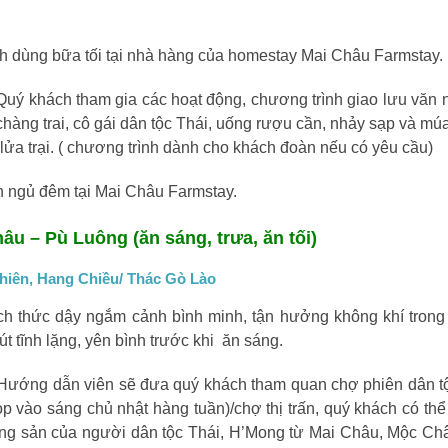
h dùng bữa tối tại nhà hàng của homestay Mai Châu Farmstay.
Quý khách tham gia các hoạt động, chương trình giao lưu văn 
hàng trai, cô gái dân tộc Thái, uống rượu cần, nhảy sạp và mú
ửa trại. ( chương trình dành cho khách đoàn nếu có yêu cầu)
 ngủ đêm tại Mai Châu Farmstay.
âu – Pù Luông (ăn sáng, trưa, ăn tối)
hiên, Hang Chiều/ Thác Gò Lào
h thức dậy ngắm cảnh bình minh, tận hưởng không khí trong
t tĩnh lặng, yên bình trước khi ăn sáng.
Hướng dẫn viên sẽ đưa quý khách tham quan chợ phiên dân tộ
ọp vào sáng chủ nhật hàng tuần)/chợ thị trấn, quý khách có th
ng sản của người dân tộc Thái, H’Mong từ Mai Châu, Mộc C