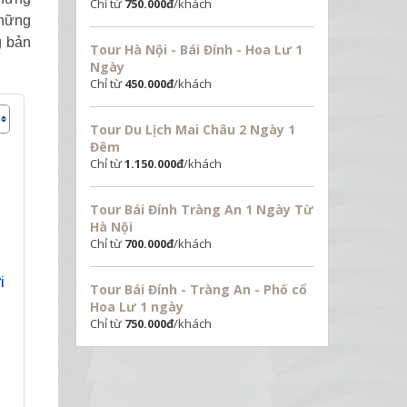
Chỉ từ
750.000
đ
/khách
những
g bản
Tour Hà Nội - Bái Đính - Hoa Lư 1
Ngày
Chỉ từ
450.000
đ
/khách
Tour Du Lịch Mai Châu 2 Ngày 1
Đêm
Chỉ từ
1.150.000
đ
/khách
Tour Bái Đính Tràng An 1 Ngày Từ
Hà Nội
Chỉ từ
700.000
đ
/khách
i
Tour Bái Đính - Tràng An - Phố cổ
Hoa Lư 1 ngày
Chỉ từ
750.000
đ
/khách