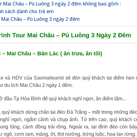
r Mai Châu – Pù Luông 3 ngày 2 đêm không bao gồm :
nh sách dành cho trẻ em
 Mai Châu – Pù Luông 3 ngày 2 đêm
rình Tour Mai Châu – Pù Luông 3 Ngày 2 Đêm
 – Mai Châu – Bản Lác ( ăn trưa, ăn tối)
Xe và HDV của Saomaitourist sẽ đón quý khách tại điểm hẹn
ur du lịch Mai Châu 2 ngày 1 đêm.
ở đầu Tp Hòa Bình để quý khách nghỉ ngơi, ăn điểm tâm…
o, quý khách dừng chân tại đèo Đá Trắng – một trong những đè
nghỉ ngơi, ngắm cảnh và chụp ảnh. Từ trên cao, quý khách c
ng lũng, cánh đồng trải rộng. Ngoài ra, tại đỉnh đèo còn bà
ư ngô, cơm lam, măng, ớt, thịt nướng, trứng luộc, hoa lan rừn