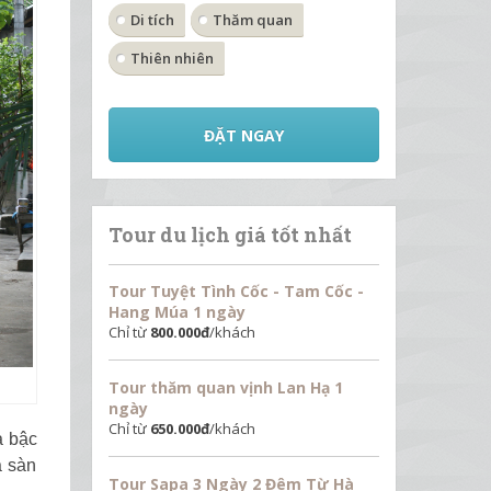
Di tích
Thăm quan
Thiên nhiên
ĐẶT NGAY
Tour du lịch giá tốt nhất
Tour Tuyệt Tình Cốc - Tam Cốc -
Hang Múa 1 ngày
Chỉ từ
800.000
đ
/khách
Tour thăm quan vịnh Lan Hạ 1
ngày
Chỉ từ
650.000
đ
/khách
a bậc
à sàn
Tour Sapa 3 Ngày 2 Đêm Từ Hà