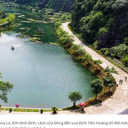
 Lư, tỉnh Ninh Bình, cách cửa Đông đền vua Đinh Tiên Hoàng chỉ 400 mét, 