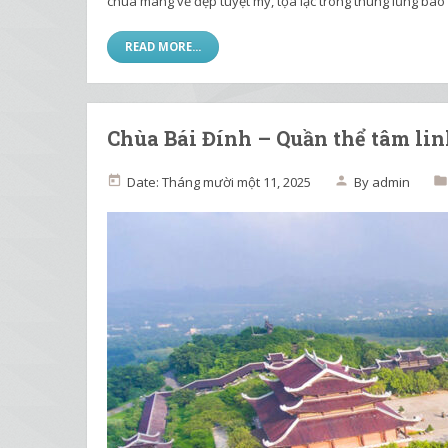
chùa mang vẻ đẹp tuyệt mỹ, tọa lạc trong thung lũng ba
READ MORE...
Chùa Bái Đính – Quần thể tâm li
Date: Tháng mười một 11, 2025
By
admin