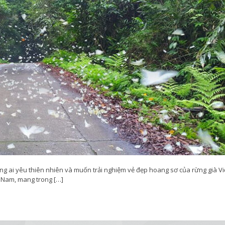
g ai yêu thiên nhiên và muốn trải nghiệm vẻ đẹp hoang sơ của rừng già Vi
t Nam, mang trong […]