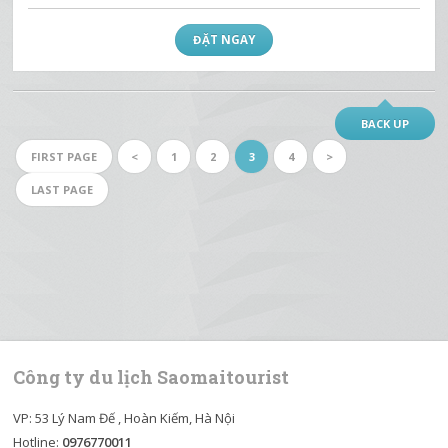
ĐẶT NGAY
Tour thăm quan vịnh Lan Hạ 1 ngày
Cát Bà
650.000
đ
Giá mỗi khách từ
Công ty du lịch Saomaitourist xin giới thiệu tới quý khách chương