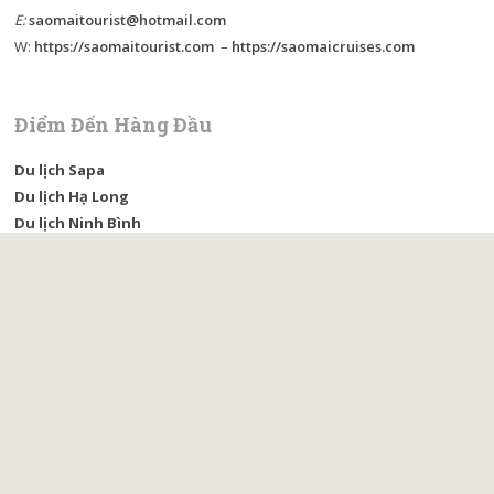
trình tour thăm quan vịnh Lan Hạ 1
Chi tiết
ĐẶT NGAY
BACK UP
FIRST PAGE
<
1
2
3
4
>
LAST PAGE
Công ty du lịch Saomaitourist