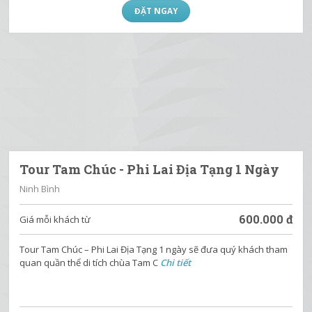
Tour Sapa 3 ngày 2 đêm từ Hà Nội là hành trình được nhiều du
khách lựa chọn để vừa nghỉ dưỡng, vừa k
Chi tiết
ĐẶT NGAY